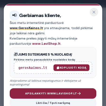
NEMOKAMAS PRISTATYMAS NUO 24H!
Gerbiamas kliente,
📢
Menu
Šiuo metu internetinė parduotuvė
www.GerosKainos.lt
yra atnaujinama, todėl pirkimai
joje laikinai nėra galimi.
Kviečiame prekes įsigyti mūsų internetinėje
GREITA PAIEŠKA
PREKIŲ FILTRAS
parduotuvėje
www.LaviShop.lt
.
PREKIŲ KATEGORIJA
🎁
JUMS SUTEIKIAME 5 % NUOLAIDĄ!
Pirkimo metu panaudokite nuolaidos kodą:
AUTOMOBILIO MARKĖ
geroskainos.lt
KOPIJUOTI KODĄ
02
Atsiprašome už laikinus nepatogumus ir dėkojame už
MODELIS
03
supratingumą!
APSILANKYTI WWW.LAVISHOP.LT
FILTRUOTI PREKES
Likti čia / Tęsti naršymą