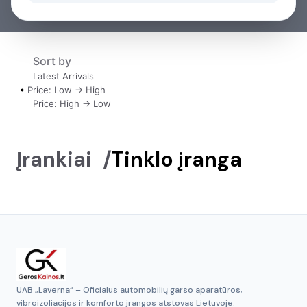
Sort by
Latest Arrivals
Price: Low -> High
Price: High -> Low
Įrankiai
/
Tinklo įranga
UAB „Laverna“ – Oficialus automobilių garso aparatūros,
vibroizoliacijos ir komforto įrangos atstovas Lietuvoje.