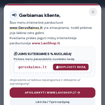
NEMOKAMAS PRISTATYMAS NUO 24H!
Gerbiamas kliente,
📢
Menu
Šiuo metu internetinė parduotuvė
www.GerosKainos.lt
yra atnaujinama, todėl pirkimai
joje laikinai nėra galimi.
Kviečiame prekes įsigyti mūsų internetinėje
GREITA PAIEŠKA
PREKIŲ FILTRAS
parduotuvėje
www.LaviShop.lt
.
PREKIŲ KATEGORIJA
🎁
JUMS SUTEIKIAME 5 % NUOLAIDĄ!
Pirkimo metu panaudokite nuolaidos kodą:
AUTOMOBILIO MARKĖ
geroskainos.lt
KOPIJUOTI KODĄ
02
Atsiprašome už laikinus nepatogumus ir dėkojame už
MODELIS
03
supratingumą!
APSILANKYTI WWW.LAVISHOP.LT
FILTRUOTI PREKES
Likti čia / Tęsti naršymą