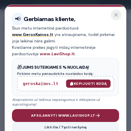
NEMOKAMAS PRISTATYMAS NUO 24H!
Gerbiamas kliente,
📢
Menu
Šiuo metu internetinė parduotuvė
www.GerosKainos.lt
yra atnaujinama, todėl pirkimai
joje laikinai nėra galimi.
Kviečiame prekes įsigyti mūsų internetinėje
GREITA PAIEŠKA
PREKIŲ FILTRAS
parduotuvėje
www.LaviShop.lt
.
PREKIŲ KATEGORIJA
🎁
JUMS SUTEIKIAME 5 % NUOLAIDĄ!
Pirkimo metu panaudokite nuolaidos kodą:
AUTOMOBILIO MARKĖ
geroskainos.lt
KOPIJUOTI KODĄ
02
Atsiprašome už laikinus nepatogumus ir dėkojame už
MODELIS
03
supratingumą!
APSILANKYTI WWW.LAVISHOP.LT
FILTRUOTI PREKES
Likti čia / Tęsti naršymą