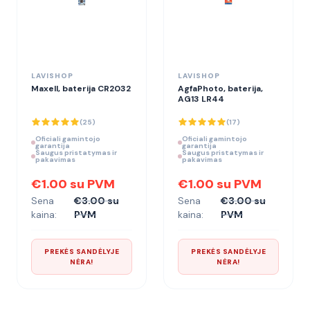
LAVISHOP
LAVISHOP
Maxell, baterija CR2032
AgfaPhoto, baterija,
AG13 LR44
(
25
)
(
17
)
Oficiali gamintojo
Oficiali gamintojo
garantija
garantija
Saugus pristatymas ir
Saugus pristatymas ir
pakavimas
pakavimas
€1.00 su PVM
€1.00 su PVM
Sena
€3.00 su
Sena
€3.00 su
kaina:
PVM
kaina:
PVM
PREKĖS SANDĖLYJE
PREKĖS SANDĖLYJE
NĖRA!
NĖRA!