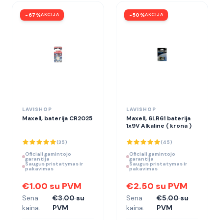
-
67
%
AKCIJA
-
50
%
AKCIJA
LAVISHOP
LAVISHOP
Maxell, baterija CR2025
Maxell, 6LR61 baterija
1x9V Alkaline ( krona )
(
35
)
(
45
)
Oficiali gamintojo
Oficiali gamintojo
garantija
garantija
Saugus pristatymas ir
Saugus pristatymas ir
pakavimas
pakavimas
€1.00 su PVM
€2.50 su PVM
Sena
€3.00 su
Sena
€5.00 su
kaina:
PVM
kaina:
PVM