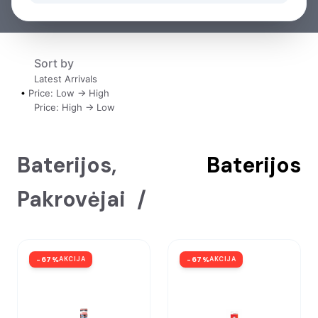
Sort by
Latest Arrivals
Price: Low -> High
Price: High -> Low
Baterijos,
Baterijos
Pakrovėjai
/
-
67
%
AKCIJA
-
67
%
AKCIJA