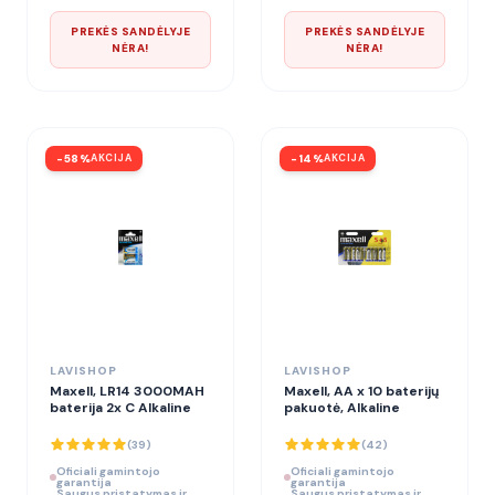
PREKĖS SANDĖLYJE
PREKĖS SANDĖLYJE
NĖRA!
NĖRA!
-
58
%
AKCIJA
-
14
%
AKCIJA
LAVISHOP
LAVISHOP
Maxell, LR14 3000MAH
Maxell, AA x 10 baterijų
baterija 2x C Alkaline
pakuotė, Alkaline
(
39
)
(
42
)
Oficiali gamintojo
Oficiali gamintojo
garantija
garantija
Saugus pristatymas ir
Saugus pristatymas ir