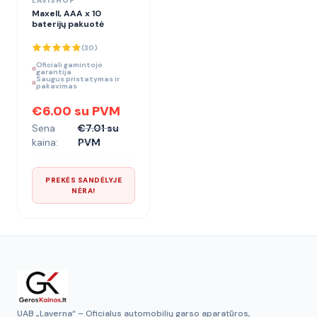
LAVISHOP
Maxell, AAA x 10
baterijų pakuotė
(
30
)
Oficiali gamintojo
garantija
Saugus pristatymas ir
pakavimas
€6.00 su PVM
Sena
€7.01 su
kaina:
PVM
PREKĖS SANDĖLYJE
NĖRA!
UAB „Laverna“ – Oficialus automobilių garso aparatūros,