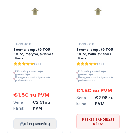
LAVISHOP
LAVISHOP
Bosma lemputė T05
Bosma lemputė T05
B8.7d, mėlyna, šviesos
B8.7d, žalia, šviesos
diodai
diodai
(
20
)
(
25
)
Oficiali gamintojo
Oficiali gamintojo
garantija
garantija
Saugus pristatymas ir
Saugus pristatymas ir
pakavimas
pakavimas
€1.50 su PVM
€1.50 su PVM
Sena
€2.98 su
Sena
€2.31 su
kaina:
PVM
kaina:
PVM
PREKĖS SANDĖLYJE
DĖTI Į KREPŠELĮ
NĖRA!