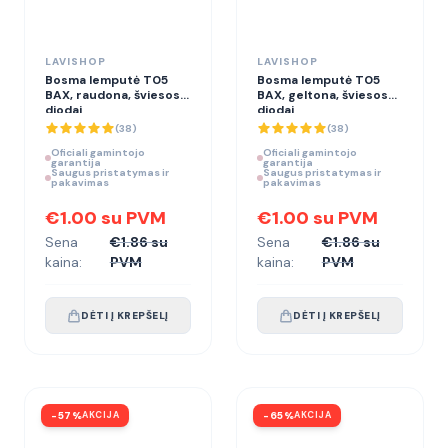
LAVISHOP
LAVISHOP
Bosma lemputė T05
Bosma lemputė T05
BAX, raudona, šviesos
BAX, geltona, šviesos
diodai
diodai
(
38
)
(
38
)
Oficiali gamintojo
Oficiali gamintojo
garantija
garantija
Saugus pristatymas ir
Saugus pristatymas ir
pakavimas
pakavimas
€1.00 su PVM
€1.00 su PVM
Sena
€1.86 su
Sena
€1.86 su
kaina:
PVM
kaina:
PVM
DĖTI Į KREPŠELĮ
DĖTI Į KREPŠELĮ
-
57
%
AKCIJA
-
65
%
AKCIJA