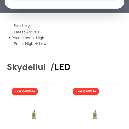
Sort by
Latest Arrivals
Price: Low -> High
Price: High -> Low
Skydeliui
/
LED
-
46
%
AKCIJA
-
46
%
AKCIJA