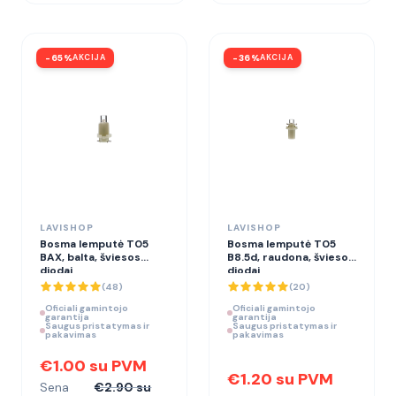
-
65
%
AKCIJA
-
36
%
AKCIJA
LAVISHOP
LAVISHOP
Bosma lemputė T05
Bosma lemputė T05
BAX, balta, šviesos
B8.5d, raudona, šviesos
diodai
diodai
(
48
)
(
20
)
Oficiali gamintojo
Oficiali gamintojo
garantija
garantija
Saugus pristatymas ir
Saugus pristatymas ir
pakavimas
pakavimas
€1.00 su PVM
€1.20 su PVM
Sena
€2.90 su