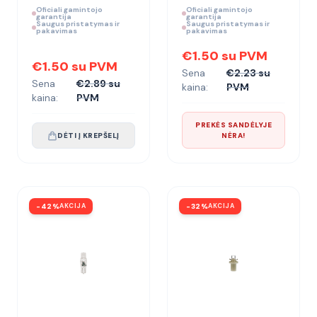
Oficiali gamintojo
Oficiali gamintojo
garantija
garantija
Saugus pristatymas ir
Saugus pristatymas ir
pakavimas
pakavimas
€1.50 su PVM
€1.50 su PVM
Sena
€2.23 su
Sena
€2.89 su
kaina:
PVM
kaina:
PVM
PREKĖS SANDĖLYJE
DĖTI Į KREPŠELĮ
NĖRA!
-
42
%
AKCIJA
-
32
%
AKCIJA