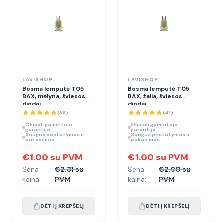
LAVISHOP
LAVISHOP
Bosma lemputė T05
Bosma lemputė T05
BAX, mėlyna, šviesos
BAX, žalia, šviesos
diodai
diodai
(
36
)
(
41
)
Oficiali gamintojo
Oficiali gamintojo
garantija
garantija
Saugus pristatymas ir
Saugus pristatymas ir
pakavimas
pakavimas
€1.00 su PVM
€1.00 su PVM
Sena
€2.31 su
Sena
€2.90 su
kaina:
PVM
kaina:
PVM
DĖTI Į KREPŠELĮ
DĖTI Į KREPŠELĮ