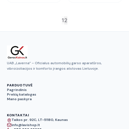
1
2
UAB „Laverna“ – Oficialus automobilių garso aparatūros,
vibroizoliacijos ir komforto įrangos atstovas Lietuvoje.
PARDUOTUVĖ
Pagrindinis
Prekių katalogas
Mano paskyra
KONTAKTAI
Taikos pr. 92C, LT-51180, Kaunas
info@lavishop.lt