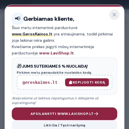
NEMOKAMAS PRISTATYMAS NUO 24H!
Gerbiamas kliente,
📢
Menu
Šiuo metu internetinė parduotuvė
www.GerosKainos.lt
yra atnaujinama, todėl pirkimai
joje laikinai nėra galimi.
Kviečiame prekes įsigyti mūsų internetinėje
GREITA PAIEŠKA
PREKIŲ FILTRAS
parduotuvėje
www.LaviShop.lt
.
PREKIŲ KATEGORIJA
🎁
JUMS SUTEIKIAME 5 % NUOLAIDĄ!
Pirkimo metu panaudokite nuolaidos kodą:
AUTOMOBILIO MARKĖ
geroskainos.lt
KOPIJUOTI KODĄ
02
Atsiprašome už laikinus nepatogumus ir dėkojame už
MODELIS
03
supratingumą!
APSILANKYTI WWW.LAVISHOP.LT
FILTRUOTI PREKES
Likti čia / Tęsti naršymą