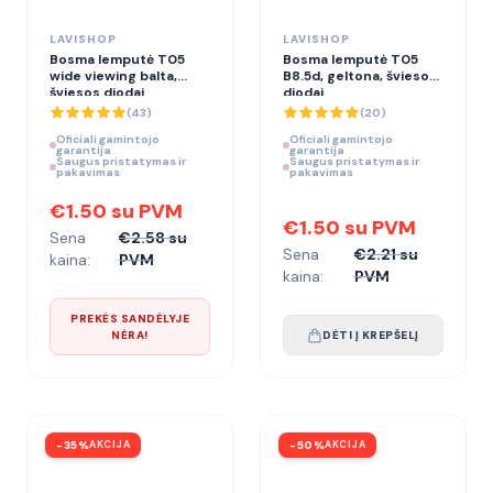
LAVISHOP
LAVISHOP
Bosma lemputė T05
Bosma lemputė T05
wide viewing balta,
B8.5d, geltona, šviesos
šviesos diodai
diodai
(
43
)
(
20
)
Oficiali gamintojo
Oficiali gamintojo
garantija
garantija
Saugus pristatymas ir
Saugus pristatymas ir
pakavimas
pakavimas
€1.50 su PVM
€1.50 su PVM
Sena
€2.58 su
Sena
€2.21 su
kaina:
PVM
kaina:
PVM
PREKĖS SANDĖLYJE
NĖRA!
DĖTI Į KREPŠELĮ
-
35
%
AKCIJA
-
50
%
AKCIJA