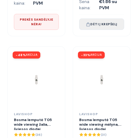
Sena
€1.86 su
kaina:
PVM
kaina:
PVM
PREKĖS SANDĖLYJE
NĖRA!
DĖTI Į KREPŠELĮ
-
48
%
AKCIJA
-
33
%
AKCIJA
LAVISHOP
LAVISHOP
Bosma lemputė T05
Bosma lemputė T05
wide viewing žalia,
wide viewing mėlyna,
šviesos diodai
šviesos diodai
(
36
)
(
31
)